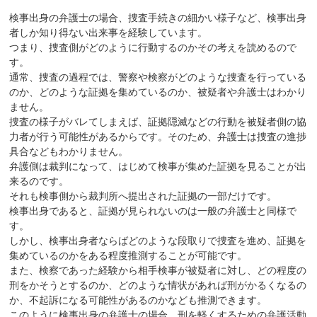
検事出身の弁護士の場合、捜査手続きの細かい様子など、検事出身
者しか知り得ない出来事を経験しています。
つまり、捜査側がどのように行動するのかその考えを読めるので
す。
通常、捜査の過程では、警察や検察がどのような捜査を行っている
のか、どのような証拠を集めているのか、被疑者や弁護士はわかり
ません。
捜査の様子がバレてしまえば、証拠隠滅などの行動を被疑者側の協
力者が行う可能性があるからです。そのため、弁護士は捜査の進捗
具合などもわかりません。
弁護側は裁判になって、はじめて検事が集めた証拠を見ることが出
来るのです。
それも検事側から裁判所へ提出された証拠の一部だけです。
検事出身であると、証拠が見られないのは一般の弁護士と同様で
す。
しかし、検事出身者ならばどのような段取りで捜査を進め、証拠を
集めているのかをある程度推測することが可能です。
また、検察であった経験から相手検事が被疑者に対し、どの程度の
刑をかそうとするのか、どのような情状があれば刑がかるくなるの
か、不起訴になる可能性があるのかなども推測できます。
このように検事出身の弁護士の場合、刑を軽くするための弁護活動