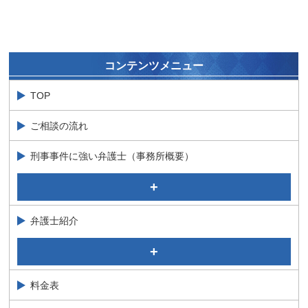
コンテンツメニュー
TOP
ご相談の流れ
刑事事件に強い弁護士（事務所概要）
公判（裁判）段階における当事務所の特徴
捜査段階における当事務所の特徴
弁護士紹介
代表パートナー弁護士 加藤 隆太郎 Ryutaro Kato
特別顧問 石井 政治 Masaji Ishii
料金表
パートナー弁護士 徳永 祐一 Yuichi Tokunaga
弁護士 絹井 夏実 Natsumi Kinui