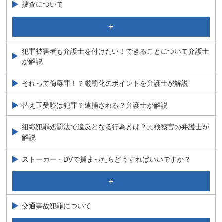
捜査について
強制捜査に対する規制
当事務所のサポート
犯罪被害者も弁護士を付けたい！できることについて弁護士
捜査について（概要）
が解説
捜査の種類
捜査の端緒とは？刑事弁護に詳しい弁護士が解説
それって侮辱罪！？厳罰化のポイントを弁護士が解説
替え玉受験は犯罪？逮捕される？弁護士が解説
組織犯罪処罰法で違反となる行為とは？元検察官の弁護士が
解説
ストーカー・DVで捕まったらどうすればいいですか？
これってＤＶ？逮捕される？さまざまな疑問を弁護士が
解説
交通事故犯罪について