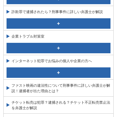
因かも！？弁護士が解説
窃盗に関する少年事件
詐欺罪で逮捕されたら？刑事事件に詳しい弁護士が解説
それって恐喝罪？弁護士が解説！
特殊詐欺の「受け子」「出し子」が逮捕されたら？弁護
業務上横領
士が解説
嘘を言って、持続化給付金をもらうと逮捕される！？
背任罪にあたるのはどんな行為？要件を弁護士が解説
企業トラブル対策室
詐欺罪で逮捕されたら？刑事事件に詳しい弁護士が解説
企業不祥事について
民事介入暴力について
インターネット犯罪でお悩みの個人や企業の方へ
従業員にお金を盗られた？業務上横領被害を受けた企業
が取るべき対応
ＳＮＳ・アプリを使った現代型犯罪の特徴は？弁護士が
解説！！
泣き寝入り！？ネット上の誹謗中傷に詳しい弁護士が解
ファスト映画の違法性について刑事事件に詳しい弁護士が解
説
説！逮捕者が出た理由とは？
業務妨害罪とは？威力業務妨害罪・偽計業務妨害罪につ
いて弁護士が解説
チケット転売は犯罪？逮捕される？チケット不正転売禁止法
を弁護士が解説
パパ活をしたら違法？刑事事件の経験豊富な弁護士が解
説！