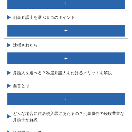
実名報道されるのはどんな時？基準を弁護士が解説
判決について
刑事事件と民事事件の違い
起訴について弁護士が解説
刑事弁護士を選ぶ５つのポイント
刑事事件の種類
量刑とは
警察からの呼び出しがあった場合の対応について弁護士
ご本人やご家族とともに力いっぱい闘う姿勢
が解説！
刑事弁護士を選ぶその他のポイント
逮捕されたら
多くの問い合わせ実績と豊富な解決事例
実績に裏打ちされた高い専門性とノウハウを持っている
何をしたら証拠隠滅になる？証拠隠滅罪について弁護士
が解説
職人芸といわれる捜査へのこだわり
前科があるとできないことは？日常生活・将来への影響
難解な事件にも対応できる
弁護人を選べる？私選弁護人を付けるメリットを解説！
を弁護士が解説
夫が逮捕された！？そんなとき妻はどうしたらいい？刑
自首とは
事事件に詳しい弁護士が解説
自首で刑は軽くなる？考えるべき３つのこと 弁護士が解
弁護士をつけた場合のメリット
説
逮捕から勾留のながれ
自首とは何ですか？
どんな場合に住居侵入罪にあたるの？刑事事件の経験豊富な
接見（面会）したい
弁護士が解説
逮捕、勾留からの脱却方法