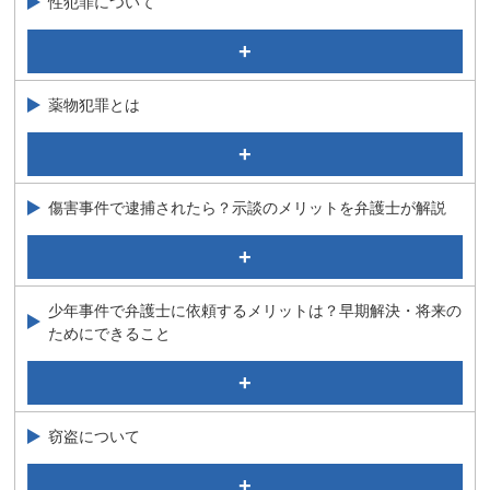
性犯罪について
逮捕されるのを防ぎたい
医師が逮捕されるとどうなる？医道審議会について弁護
児童ポルノの嫌疑がかかったら？逮捕されちゃうの？
士が解説
これって公然わいせつ？逮捕される？弁護士の解説で不
接見禁止がついたら家族と会えないの？一部解除の方法
安を解消！
薬物犯罪とは
について弁護士が解説
強制わいせつ
覚せい剤事件について
強制性交（強姦）の弁護活動、不起訴の可能性について
１．覚せい剤事件等で逮捕された場合の対応
弁護士が解説
傷害事件で逮捕されたら？示談のメリットを弁護士が解説
２．検察官時代に手掛けた種々の覚せい剤等の薬物事件
どこからが強要罪？脅迫との違いを弁護士が解説
３．覚せい剤事件の現況と歴史
たったこれだけで暴行罪？刑事事件に強い弁護士が解説
児童買春について
４．覚せい剤等の所持、使用の捜査と裁判
公務執行妨害事件について
児童買春に関する実際にあったご質問
ＳＮＳ・アプリを使った現代型犯罪の特徴は？弁護士が
５．覚せい剤等の害毒
少年事件で弁護士に依頼するメリットは？早期解決・将来の
殺人罪、同未遂罪について
解説！！
ためにできること
大麻取締法違反で逮捕されたら？罰則・事例を弁護士が
私人逮捕は罪に問われる？逮捕・監禁罪について弁護士
ストーカー規制法について
解説
が解説
少年事件に詳しい弁護士が解説①（逮捕から観護措置ま
強制わいせつ罪で逮捕されると実刑になる？解決事例を
同居人が逮捕された！私も捕まる？薬物の共同所持につ
で）
放火罪はどのくらい重い？ 刑罰と放火罪の種類につい
弁護士が解説
いて弁護士が解説
て弁護士が解説
少年事件に詳しい弁護士が解説②（少年審判・解決事
窃盗について
例）
繰り返す万引き・窃盗はクレプトマニア（窃盗症）が原