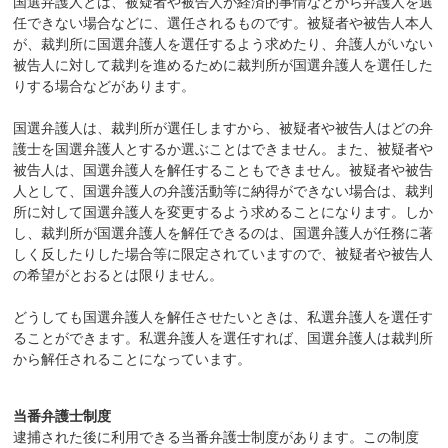
国選弁護人とは、被疑者や被告人が経済的事情などから弁護人を選
任できない場合などに、選任されるものです。被疑者や被告人本人
が、裁判所に国選弁護人を選任するよう求めたり、弁護人がいない
被告人に対して裁判を進めるために裁判所が国選弁護人を選任した
りする場合などがあります。
国選弁護人は、裁判所が選任しますから、被疑者や被告人はどの弁
護士を国選弁護人とするか選ぶことはできません。また、被疑者や
被告人は、国選弁護人を解任することもできません。被疑者や被告
人として、国選弁護人の弁護活動等に納得ができない場合は、裁判
所に対して国選弁護人を変更するよう求めることになります。しか
し、裁判所が国選弁護人を解任できるのは、国選弁護人が任務に著
しく反したりした場合等に限定されていますので、被疑者や被告人
の希望がとおるとは限りません。
どうしても国選弁護人を解任させたいときは、私選弁護人を選任す
ることができます。私選弁護人を選任すれば、国選弁護人は裁判所
から解任されることになっています。
当番弁護士制度
逮捕された後に利用できる当番弁護士制度があります。この制度