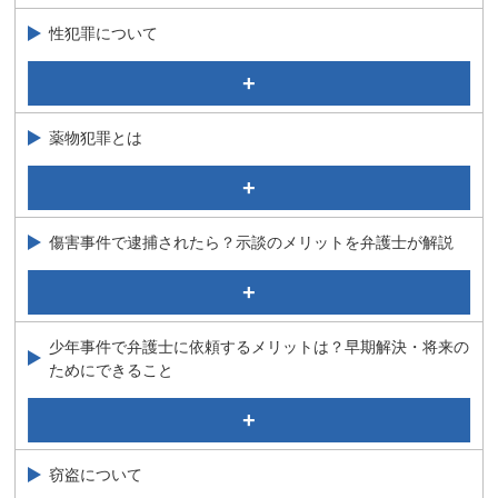
逮捕、勾留からの脱却方法
性犯罪について
逮捕されるのを防ぎたい
医師が逮捕されるとどうなる？医道審議会について弁護
児童ポルノの嫌疑がかかったら？逮捕されちゃうの？
士が解説
これって公然わいせつ？逮捕される？弁護士の解説で不
接見禁止がついたら家族と会えないの？一部解除の方法
安を解消！
薬物犯罪とは
について弁護士が解説
強制わいせつ
覚せい剤事件について
強制性交（強姦）の弁護活動、不起訴の可能性について
１．覚せい剤事件等で逮捕された場合の対応
弁護士が解説
傷害事件で逮捕されたら？示談のメリットを弁護士が解説
２．検察官時代に手掛けた種々の覚せい剤等の薬物事件
どこからが強要罪？脅迫との違いを弁護士が解説
３．覚せい剤事件の現況と歴史
たったこれだけで暴行罪？刑事事件に強い弁護士が解説
児童買春について
４．覚せい剤等の所持、使用の捜査と裁判
公務執行妨害事件について
児童買春に関する実際にあったご質問
ＳＮＳ・アプリを使った現代型犯罪の特徴は？弁護士が
５．覚せい剤等の害毒
少年事件で弁護士に依頼するメリットは？早期解決・将来の
殺人罪、同未遂罪について
解説！！
ためにできること
大麻取締法違反で逮捕されたら？罰則・事例を弁護士が
私人逮捕は罪に問われる？逮捕・監禁罪について弁護士
ストーカー規制法について
解説
が解説
少年事件に詳しい弁護士が解説①（逮捕から観護措置ま
強制わいせつ罪で逮捕されると実刑になる？解決事例を
同居人が逮捕された！私も捕まる？薬物の共同所持につ
で）
放火罪はどのくらい重い？ 刑罰と放火罪の種類につい
弁護士が解説
いて弁護士が解説
て弁護士が解説
少年事件に詳しい弁護士が解説②（少年審判・解決事
窃盗について
例）