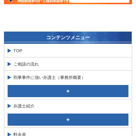
コンテンツメニュー
TOP
ご相談の流れ
刑事事件に強い弁護士（事務所概要）
公判（裁判）段階における当事務所の特徴
捜査段階における当事務所の特徴
弁護士紹介
代表パートナー弁護士 加藤 隆太郎 Ryutaro Kato
特別顧問 石井 政治 Masaji Ishii
料金表
パートナー弁護士 徳永 祐一 Yuichi Tokunaga