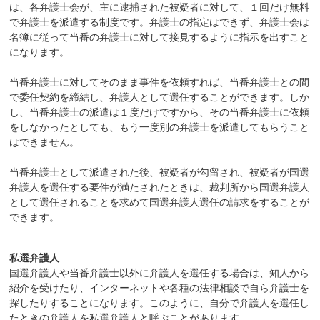
は、各弁護士会が、主に逮捕された被疑者に対して、１回だけ無料
で弁護士を派遣する制度です。弁護士の指定はできず、弁護士会は
名簿に従って当番の弁護士に対して接見するように指示を出すこと
になります。
当番弁護士に対してそのまま事件を依頼すれば、当番弁護士との間
で委任契約を締結し、弁護人として選任することができます。しか
し、当番弁護士の派遣は１度だけですから、その当番弁護士に依頼
をしなかったとしても、もう一度別の弁護士を派遣してもらうこと
はできません。
当番弁護士として派遣された後、被疑者が勾留され、被疑者が国選
弁護人を選任する要件が満たされたときは、裁判所から国選弁護人
として選任されることを求めて国選弁護人選任の請求をすることが
できます。
私選弁護人
国選弁護人や当番弁護士以外に弁護人を選任する場合は、知人から
紹介を受けたり、インターネットや各種の法律相談で自ら弁護士を
探したりすることになります。このように、自分で弁護人を選任し
たときの弁護人を私選弁護人と呼ぶことがあります。