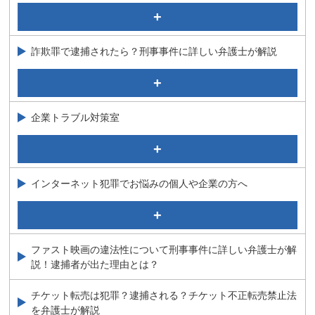
繰り返す万引き・窃盗はクレプトマニア（窃盗症）が原
因かも！？弁護士が解説
窃盗に関する少年事件
詐欺罪で逮捕されたら？刑事事件に詳しい弁護士が解説
それって恐喝罪？弁護士が解説！
特殊詐欺の「受け子」「出し子」が逮捕されたら？弁護
業務上横領
士が解説
嘘を言って、持続化給付金をもらうと逮捕される！？
背任罪にあたるのはどんな行為？要件を弁護士が解説
企業トラブル対策室
詐欺罪で逮捕されたら？刑事事件に詳しい弁護士が解説
企業不祥事について
民事介入暴力について
インターネット犯罪でお悩みの個人や企業の方へ
従業員にお金を盗られた？業務上横領被害を受けた企業
が取るべき対応
ＳＮＳ・アプリを使った現代型犯罪の特徴は？弁護士が
解説！！
泣き寝入り！？ネット上の誹謗中傷に詳しい弁護士が解
ファスト映画の違法性について刑事事件に詳しい弁護士が解
説
説！逮捕者が出た理由とは？
業務妨害罪とは？威力業務妨害罪・偽計業務妨害罪につ
いて弁護士が解説
チケット転売は犯罪？逮捕される？チケット不正転売禁止法
を弁護士が解説
パパ活をしたら違法？刑事事件の経験豊富な弁護士が解