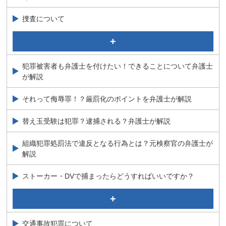
説！
捜査について
強制捜査に対する規制
当事務所のサポート
犯罪被害者も弁護士を付けたい！できることについて弁護士
捜査について（概要）
が解説
捜査の種類
捜査の端緒とは？刑事弁護に詳しい弁護士が解説
それって侮辱罪！？厳罰化のポイントを弁護士が解説
替え玉受験は犯罪？逮捕される？弁護士が解説
組織犯罪処罰法で違反となる行為とは？元検察官の弁護士が
解説
ストーカー・DVで捕まったらどうすればいいですか？
これってＤＶ？逮捕される？さまざまな疑問を弁護士が
解説
交通事故犯罪について