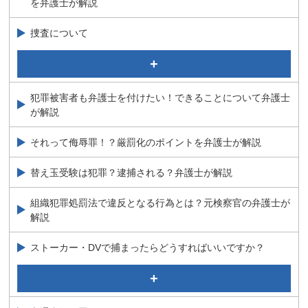
を弁護士が解説
パパ活をしたら違法？刑事事件の経験豊富な弁護士が解
説！
捜査について
強制捜査に対する規制
当事務所のサポート
犯罪被害者も弁護士を付けたい！できることについて弁護士
捜査について（概要）
が解説
捜査の種類
捜査の端緒とは？刑事弁護に詳しい弁護士が解説
それって侮辱罪！？厳罰化のポイントを弁護士が解説
替え玉受験は犯罪？逮捕される？弁護士が解説
組織犯罪処罰法で違反となる行為とは？元検察官の弁護士が
解説
ストーカー・DVで捕まったらどうすればいいですか？
これってＤＶ？逮捕される？さまざまな疑問を弁護士が
解説