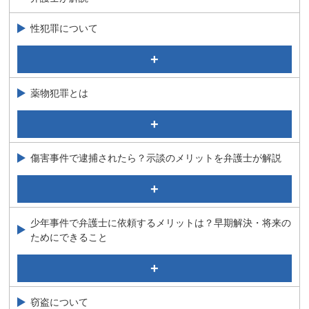
逮捕、勾留からの脱却方法
性犯罪について
逮捕されるのを防ぎたい
医師が逮捕されるとどうなる？医道審議会について弁護
児童ポルノの嫌疑がかかったら？逮捕されちゃうの？
士が解説
これって公然わいせつ？逮捕される？弁護士の解説で不
接見禁止がついたら家族と会えないの？一部解除の方法
安を解消！
薬物犯罪とは
について弁護士が解説
強制わいせつ
覚せい剤事件について
強制性交（強姦）の弁護活動、不起訴の可能性について
１．覚せい剤事件等で逮捕された場合の対応
弁護士が解説
傷害事件で逮捕されたら？示談のメリットを弁護士が解説
２．検察官時代に手掛けた種々の覚せい剤等の薬物事件
どこからが強要罪？脅迫との違いを弁護士が解説
３．覚せい剤事件の現況と歴史
たったこれだけで暴行罪？刑事事件に強い弁護士が解説
児童買春について
４．覚せい剤等の所持、使用の捜査と裁判
公務執行妨害事件について
児童買春に関する実際にあったご質問
ＳＮＳ・アプリを使った現代型犯罪の特徴は？弁護士が
５．覚せい剤等の害毒
少年事件で弁護士に依頼するメリットは？早期解決・将来の
殺人罪、同未遂罪について
解説！！
ためにできること
大麻取締法違反で逮捕されたら？罰則・事例を弁護士が
私人逮捕は罪に問われる？逮捕・監禁罪について弁護士
ストーカー規制法について
解説
が解説
少年事件に詳しい弁護士が解説①（逮捕から観護措置ま
強制わいせつ罪で逮捕されると実刑になる？解決事例を
同居人が逮捕された！私も捕まる？薬物の共同所持につ
で）
放火罪はどのくらい重い？ 刑罰と放火罪の種類につい
弁護士が解説
いて弁護士が解説
て弁護士が解説
少年事件に詳しい弁護士が解説②（少年審判・解決事
窃盗について