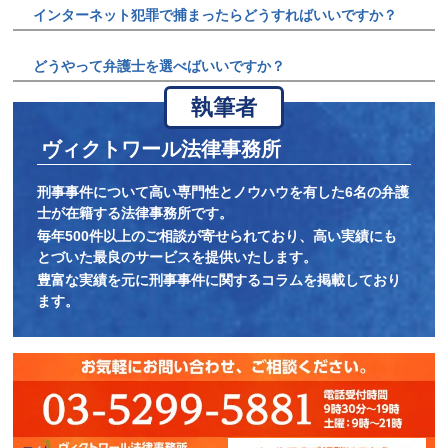
インターネット犯罪で捕まったらどうすればいいですか？
どうやって弁護士を選べばいいですか？
執筆者
ヴィクトワール法律事務所
刑事事件について高い専門性とノウハウを有した6名の弁護
士が在籍する法律事務所です。
毎年500件以上のご相談が寄せられており、高い実績にも
とづいた最良のサービスを提供いたします。
豊富な実績を元に刑事事件に関するコラムを掲載しており
ます。