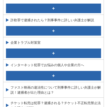
例）
繰り返す万引き・窃盗はクレプトマニア（窃盗症）が原
因かも！？弁護士が解説
窃盗に関する少年事件
詐欺罪で逮捕されたら？刑事事件に詳しい弁護士が解説
それって恐喝罪？弁護士が解説！
特殊詐欺の「受け子」「出し子」が逮捕されたら？弁護
業務上横領
士が解説
嘘を言って、持続化給付金をもらうと逮捕される！？
背任罪にあたるのはどんな行為？要件を弁護士が解説
企業トラブル対策室
詐欺罪で逮捕されたら？刑事事件に詳しい弁護士が解説
企業不祥事について
民事介入暴力について
インターネット犯罪でお悩みの個人や企業の方へ
従業員にお金を盗られた？業務上横領被害を受けた企業
が取るべき対応
ＳＮＳ・アプリを使った現代型犯罪の特徴は？弁護士が
解説！！
泣き寝入り！？ネット上の誹謗中傷に詳しい弁護士が解
ファスト映画の違法性について刑事事件に詳しい弁護士が解
説
説！逮捕者が出た理由とは？
業務妨害罪とは？威力業務妨害罪・偽計業務妨害罪につ
いて弁護士が解説
チケット転売は犯罪？逮捕される？チケット不正転売禁止法