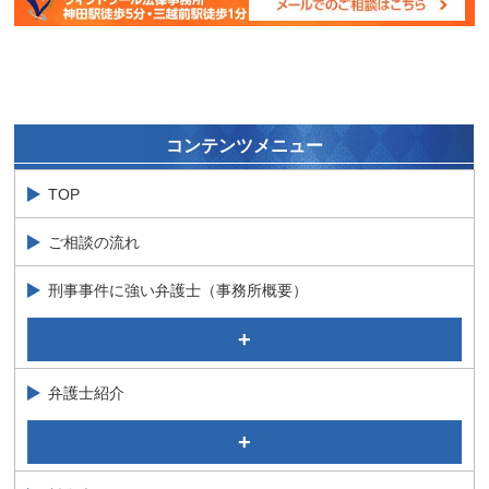
コンテンツメニュー
TOP
ご相談の流れ
刑事事件に強い弁護士（事務所概要）
公判（裁判）段階における当事務所の特徴
捜査段階における当事務所の特徴
弁護士紹介
代表パートナー弁護士 加藤 隆太郎 Ryutaro Kato
特別顧問 石井 政治 Masaji Ishii