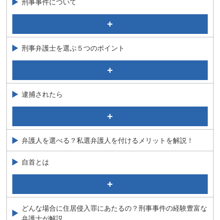
刑事事件について
刑事事件のながれ
刑務所とは？拘置所・留置場との違いを弁護士が解説
実名報道されるのはどんな時？基準を弁護士が解説
判決について
刑事事件と民事事件の違い
起訴について弁護士が解説
刑事弁護士を選ぶ５つのポイント
刑事事件の種類
量刑とは
警察からの呼び出しがあった場合の対応について弁護士
ご本人やご家族とともに力いっぱい闘う姿勢
が解説！
刑事弁護士を選ぶその他のポイント
逮捕されたら
多くの問い合わせ実績と豊富な解決事例
実績に裏打ちされた高い専門性とノウハウを持っている
何をしたら証拠隠滅になる？証拠隠滅罪について弁護士
が解説
職人芸といわれる捜査へのこだわり
前科があるとできないことは？日常生活・将来への影響
難解な事件にも対応できる
弁護人を選べる？私選弁護人を付けるメリットを解説！
を弁護士が解説
夫が逮捕された！？そんなとき妻はどうしたらいい？刑
自首とは
事事件に詳しい弁護士が解説
自首で刑は軽くなる？考えるべき３つのこと 弁護士が解
弁護士をつけた場合のメリット
説
逮捕から勾留のながれ
自首とは何ですか？
どんな場合に住居侵入罪にあたるの？刑事事件の経験豊富な
接見（面会）したい
弁護士が解説