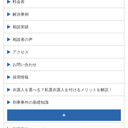
料金表
パートナー弁護士 徳永 祐一 Yuichi Tokunaga
弁護士 絹井 夏実 Natsumi Kinui
解決事例
相談実績
相談者の声
アクセス
お問い合わせ
採用情報
弁護人を選べる？私選弁護人を付けるメリットを解説！
刑事事件の基礎知識
事実認定について
刑事裁判の公判について弁護士が解説