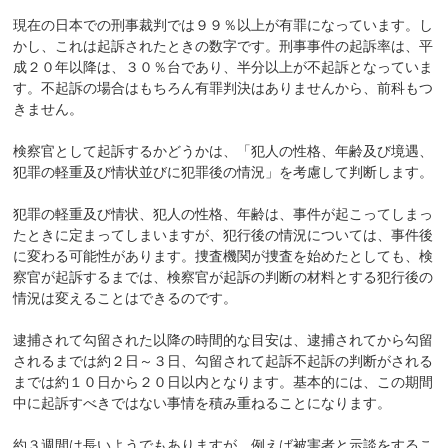
現在の日本での刑事裁判では９９％以上が有罪になっています。し
かし、これは起訴されたときの数字です。刑事事件の起訴率は、平
成２０年以降は、３０％台であり、半分以上が不起訴となっていま
す。不起訴の場合はもちろん有罪判決はありませんから、前科もつ
きません。
検察官として起訴するかどうかは、「犯人の性格、年齢及び境遇、
犯罪の軽重及び情状並びに犯罪後の情況」を考慮して判断します。
犯罪の軽重及び情状、犯人の性格、年齢は、事件が起こってしまっ
たときに定まってしまいますが、犯行後の情況については、事件後
に変わる可能性があります。捜査機関が捜査を始めたとしても、検
察官が起訴するまでは、検察官が起訴の判断の材料とする犯行後の
情況は変えることはできるのです。
逮捕されて勾留された以降の時間的な目安は、逮捕されてから勾留
されるまでは約２日～３日、勾留されて起訴不起訴の判断がされる
までは約１０日から２０日以内となります。基本的には、この期間
中に起訴すべきではない事情を積み重ねることになります。
約３週間は長いようでもありますが、例えば被害者と示談をするこ